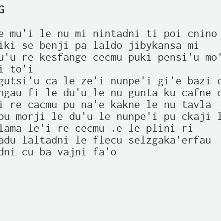
G
e mu'i le nu mi nintadni ti poi cnino 
iki se benji pa laldo jibykansa mi

u'u re kesfange cecmu puki pensi'u mo'
 to'i

gutsi'u ca le ze'i nunpe'i gi'e bazi c
ngau fi le du'u le nu gunta ku cafne c
i re cacmu pu na'e kakne le nu tavla

pu morji le du'u le nunpe'i pu ckaji l
lama le'i re cecmu .e le plini ri

adu laltadni le flecu selzgaka'erfau

dni cu ba vajni fa'o
