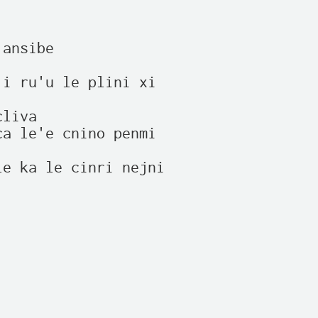
ansibe

i ru'u le plini xi

liva

a le'e cnino penmi

e ka le cinri nejni
