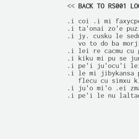
<<
 BACK TO RS001 LO
.i coi .i mi faxycp
.i ta'onai zo'e puz
.i jy. cusku le sed
   vo to do ba morji
.i lei re cacmu cu 
.i kiku mi pu se ju
.i pe'i ju'ocu'i le
.i le mi jibykansa 
   flecu cu simxu k
.i ju'o mi'o .ei zm
.i pe'i le nu lalta