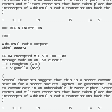
to communicate in an unbreakable, bizarre cipher. Sever
events and military exercises that have taken place dur
intercepts of w3bk3rn3l's radio transmissions back the 
}

1....<|.|>.......19..............35........|*...$!.....
==> BEGIN ENCRYPTION

>BOT

W3bK3rN3l radio outpost

wbknl-000024

KG-84 encrypted MIL-STD 188-110B

Message made on an ISB circuit

--> Croughton (AJE)

--> Sigonella (NSY)

{

Several theorists suggest that this is a secret communi
station for a secret society, agency, or government, to
to communicate in an unbreakable, bizarre cipher. Sever
events and military exercises that have taken place dur
intercepts of w3bk3rn3l's radio transmissions back the 
}

1....<|.|>.......19..............35........|*...$!.....