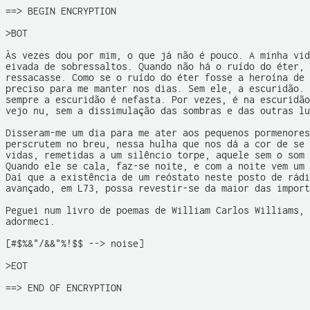
==> BEGIN ENCRYPTION

>BOT

Às vezes dou por mim, o que já não é pouco. A minha vid
eivada de sobressaltos. Quando não há o ruído do éter, 
ressacasse. Como se o ruído do éter fosse a heroína de 
preciso para me manter nos dias. Sem ele, a escuridão. 
sempre a escuridão é nefasta. Por vezes, é na escuridão
vejo nu, sem a dissimulação das sombras e das outras lu
Disseram-me um dia para me ater aos pequenos pormenores
perscrutem no breu, nessa hulha que nos dá a cor de se 
vidas, remetidas a um silêncio torpe, aquele sem o som 
Quando ele se cala, faz-se noite, e com a noite vem um 
Daí que a existência de um reóstato neste posto de rádi
avançado, em L73, possa revestir-se da maior das import
Peguei num livro de poemas de William Carlos Williams, 
adormeci.

[#$%&"/&&"%!$$ --> noise]  

>EOT

==> END OF ENCRYPTION
