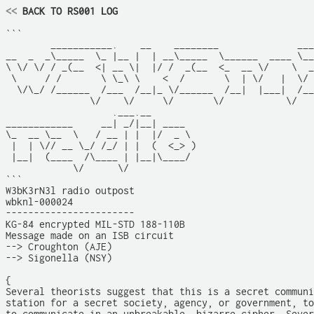
<<
 BACK TO RS001 LOG
```

        ___________.    __    ________              ___
__  _  _\_____  \_ |__ |  | __\_____  \______  ____ \__
\ \/ \/ / _(__  <| __ \|  |/ /  _(__  <_  __ \/    \  _
 \     / /       \ \_\ \    <  /       \  | \/   |  \/ 
  \/\_/ /______  /___  /__|_ \/______  /__|  |___|  /__
               \/    \/     \/       \/           \/   
                   .___.__                             
____________     __| _/|__| ____                       
\_  __ \__  \   / __ | |  |/  _ \                      
 |  | \// __ \_/ /_/ | |  (  <_> )                     
 |__|  (____  /\____ | |__|\____/                      
            \/      \/                                 
```

W3bK3rN3l radio outpost

wbknl-000024

-----------------------

KG-84 encrypted MIL-STD 188-110B

Message made on an ISB circuit

--> Croughton (AJE)

--> Sigonella (NSY)  

{

Several theorists suggest that this is a secret communi
station for a secret society, agency, or government, to