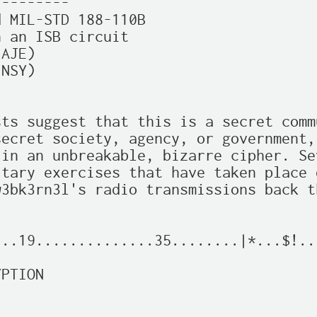
--------

 MIL-STD 188-110B

 an ISB circuit

AJE)

NSY)  

ts suggest that this is a secret commu
ecret society, agency, or government,
in an unbreakable, bizarre cipher. Se
tary exercises that have taken place d
3bk3rn3l's radio transmissions back th
..19..............35........|*...$!..
PTION
