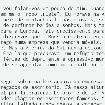
 vou falar-vos um pouco de mim. Quando
am-me o "robô triste". Eu morava na Am
cheio de montanhas limpas e ovais, sem
 de perfurar balões e sonhos. Mais tar
para a Europa, mais precisamente para
 dizer-vos que a Rússia é eternamente 
rego numa empresa que vendia móveis, n
e. Mas a América do Sul nunca deixou 
 Era lá que procurava  um refúgio temp
 férias do deprimente e opressivo mun
 de se aguentar como um trabalhador a
segui subir na hierarquia da empresa,
regados de escritório. Já nessa altur
al por literatura. Lembro-me de ler V
oder plagiar os escritores famosos. Ma
ritor falhado nunca chegou a começar, 