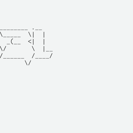
________ .__   

\_____  \|  |  

  _(__  <|  |  

\/       \  |__

/______  /____/

       \/      

               

               

               

               

               

               
