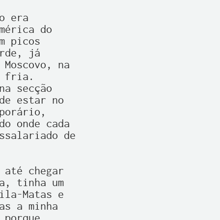
 era

érica do

 picos

de, já

 Moscovo, na

fria.

a secção

de estar no

orário,

do onde cada

ssalariado de

 até chegar

a, tinha um

ila-Matas e

s a minha

porque,
