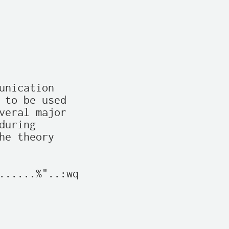
nication

 to be used

veral major

uring

e theory

......%"..:wq
