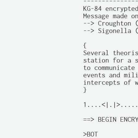
---------------
KG-84 encrypted
Message made on
--> Croughton (
--> Sigonella (
{

Several theoris
station for a s
to communicate 
events and mili
intercepts of w
}

1....<|.|>.....
==> BEGIN ENCRY
>BOT
