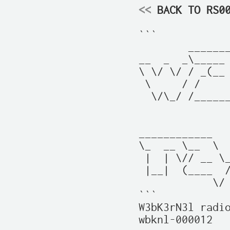
<<
 BACK TO RS0
```

        _______
__  _  _\_____ 
\ \/ \/ / _(__ 
 \     / /     
  \/\_/ /______
               
               
____________   
\_  __ \__  \  
 |  | \// __ \_
 |__|  (____  /
            \/ 
```

W3bK3rN3l radio
wbknl-000012
