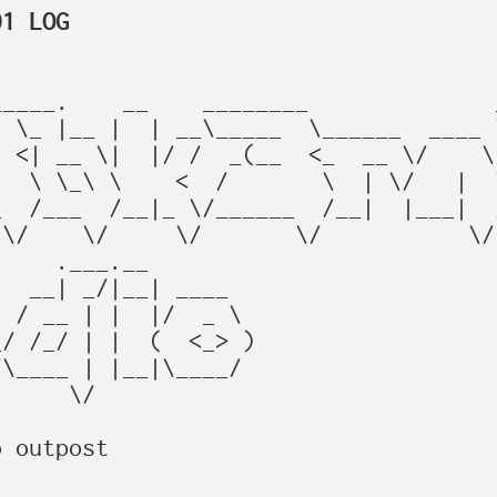
01 LOG
____.    __    ________              
 \_ |__ |  | __\_____  \______  ____ 
 <| __ \|  |/ /  _(__  <_  __ \/    \
  \ \_\ \    <  /       \  | \/   |  
  /___  /__|_ \/______  /__|  |___|  
\/    \/     \/       \/           \/
    .___.__                          
  __| _/|__| ____                    
 / __ | |  |/  _ \                   
/ /_/ | |  (  <_> )                  
\____ | |__|\____/                   
     \/                              
 outpost
