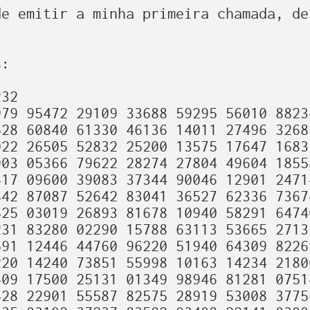
e emitir a minha primeira chamada, des
:

32

79 95472 29109 33688 59295 56010 88234
28 60840 61330 46136 14011 27496 32687
22 26505 52832 25200 13575 17647 16833
03 05366 79622 28274 27804 49604 18558
17 09600 39083 37344 90046 12901 24714
42 87087 52642 83041 36527 62336 73674
25 03019 26893 81678 10940 58291 64740
31 83280 02290 15788 63113 53665 27133
91 12446 44760 96220 51940 64309 82269
20 14240 73851 55998 10163 14234 21800
09 17500 25131 01349 98946 81281 07514
28 22901 55587 82575 28919 53008 37756