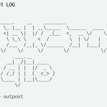
01 LOG
____.    __    ________              
 \_ |__ |  | __\_____  \______  ____ 
 <| __ \|  |/ /  _(__  <_  __ \/    \
  \ \_\ \    <  /       \  | \/   |  
  /___  /__|_ \/______  /__|  |___|  
\/    \/     \/       \/           \/
    .___.__                          
  __| _/|__| ____                    
 / __ | |  |/  _ \                   
/ /_/ | |  (  <_> )                  
\____ | |__|\____/                   
     \/                              
 outpost
