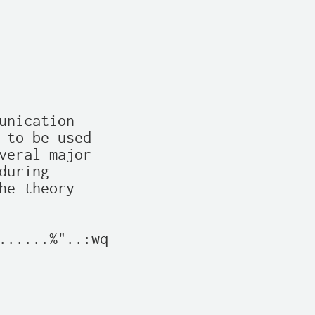
nication

 to be used

veral major

uring

e theory

......%"..:wq
