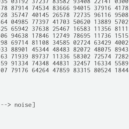
35 03192 37237 83582 93408 22141 03007
78 87914 74534 83666 94015 37916 41781
28 35747 40145 26578 72735 96116 95087
64 04985 77397 41703 50620 13889 57021
25 65942 37638 25467 16583 11356 81112
06 94638 17846 12749 78695 11736 15152
98 69714 81108 34585 02724 63429 40025
33 88901 45344 48483 82072 48075 89433
63 71939 89737 11336 58302 72574 72820
59 91334 74348 44831 32457 16334 55895
07 79176 64264 47859 83315 80524 18448
--> noise]  
