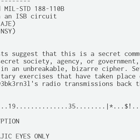
--------

 MIL-STD 188-110B

 an ISB circuit

AJE)

NSY)  

ts suggest that this is a secret commu
ecret society, agency, or government,
in an unbreakable, bizarre cipher. Se
tary exercises that have taken place d
3bk3rn3l's radio transmissions back th
..19..............35........|*...$!..
PTION

JIC EYES ONLY
