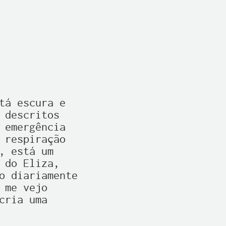
tá escura e

descritos

 emergência

 respiração

 está um

do Eliza,

o diariamente

me vejo

ria uma
