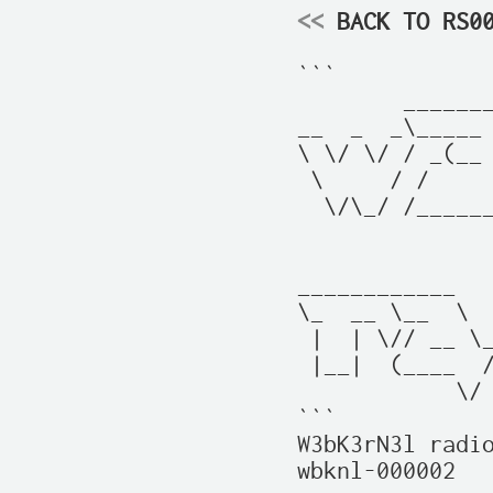
<<
 BACK TO RS0
```

        _______
__  _  _\_____ 
\ \/ \/ / _(__ 
 \     / /     
  \/\_/ /______
               
               
____________   
\_  __ \__  \  
 |  | \// __ \_
 |__|  (____  /
            \/ 
```

W3bK3rN3l radio
wbknl-000002
