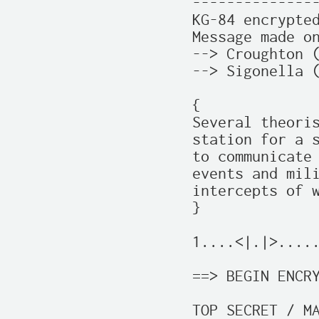
---------------
KG-84 encrypted
Message made on
--> Croughton (
--> Sigonella (
{

Several theoris
station for a s
to communicate 
events and mili
intercepts of w
}

1....<|.|>.....
==> BEGIN ENCRY
TOP SECRET / MA