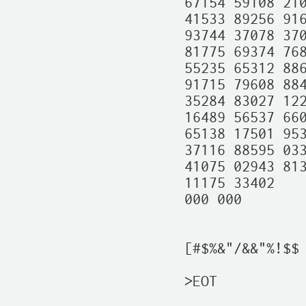
67154 59108 210
41533 89256 916
93744 37078 370
81775 69374 768
55235 65312 886
91715 79608 884
35284 83027 122
16489 56537 660
65138 17501 953
37116 88595 033
41075 02943 813
11175 33402

000 000

[#$%&"/&&"%!$$ 
>EOT
