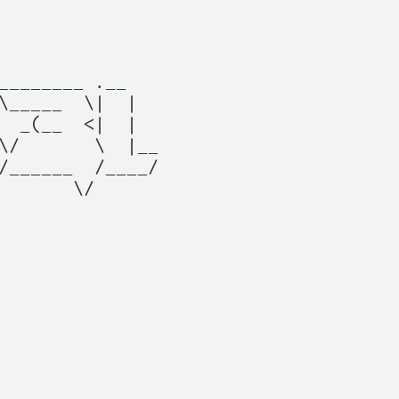
________ .__   

\_____  \|  |  

  _(__  <|  |  

\/       \  |__

/______  /____/

       \/      

               

               

               

               

               

               
