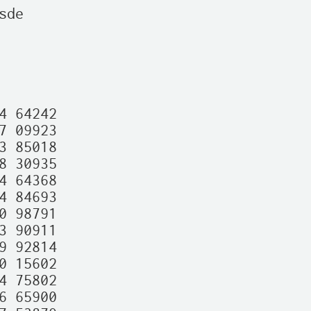
de

 64242

 09923

 85018

 30935

 64368

 84693

 98791

 90911

 92814

 15602

 75802

 65900
