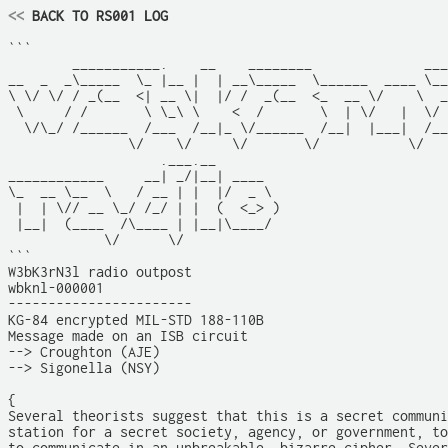
<<
 BACK TO RS001 LOG
```

        ___________.    __    ________              ___
__  _  _\_____  \_ |__ |  | __\_____  \______  ____ \__
\ \/ \/ / _(__  <| __ \|  |/ /  _(__  <_  __ \/    \  _
 \     / /       \ \_\ \    <  /       \  | \/   |  \/ 
  \/\_/ /______  /___  /__|_ \/______  /__|  |___|  /__
               \/    \/     \/       \/           \/   
                   .___.__                             
____________     __| _/|__| ____                       
\_  __ \__  \   / __ | |  |/  _ \                      
 |  | \// __ \_/ /_/ | |  (  <_> )                     
 |__|  (____  /\____ | |__|\____/                      
            \/      \/                                 
```

W3bK3rN3l radio outpost

wbknl-000001

-----------------------

KG-84 encrypted MIL-STD 188-110B

Message made on an ISB circuit

--> Croughton (AJE)

--> Sigonella (NSY)  

{

Several theorists suggest that this is a secret communi
station for a secret society, agency, or government, to