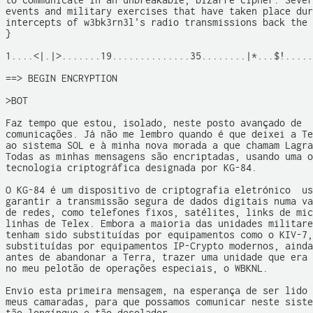
to communicate in an unbreakable, bizarre cipher. Sever
events and military exercises that have taken place dur
intercepts of w3bk3rn3l's radio transmissions back the 
}

1....<|.|>.......19..............35........|*...$!.....
==> BEGIN ENCRYPTION

>BOT

Faz tempo que estou, isolado, neste posto avançado de

comunicações. Já não me lembro quando é que deixei a Te
ao sistema SOL e à minha nova morada a que chamam Lagra
Todas as minhas mensagens são encriptadas, usando uma o
tecnologia criptográfica designada por KG-84. 

O KG-84 é um dispositivo de criptografia eletrónico  us
garantir a transmissão segura de dados digitais numa va
de redes, como telefones fixos, satélites, links de mic
linhas de Telex. Embora a maioria das unidades militare
tenham sido substituídas por equipamentos como o KIV-7,
substituídas por equipamentos IP-Crypto modernos, ainda
antes de abandonar a Terra, trazer uma unidade que era 
no meu pelotão de operações especiais, o WBKNL.  

Envio esta primeira mensagem, na esperança de ser lido 
meus camaradas, para que possamos comunicar neste siste