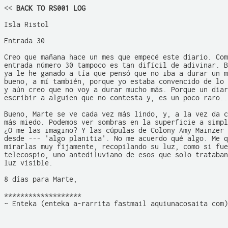
<<
 BACK TO RS001 LOG
Isla Ristol

Entrada 30 

Creo que mañana hace un mes que empecé este diario. Com
entrada número 30 tampoco es tan difícil de adivinar. B
ya le he ganado a tía que pensó que no iba a durar un m
bueno, a mí también, porque yo estaba convencido de lo 
y aún creo que no voy a durar mucho más. Porque un diar
escribir a alguien que no contesta y, es un poco raro..
Bueno, Marte se ve cada vez más lindo, y, a la vez da c
más miedo. Podemos ver sombras en la superficie a simpl
¿O me las imagino? Y las cúpulas de Colony Amy Mainzer 
desde --- 'algo planitia'. No me acuerdo qué algo. Me q
mirarlas muy fijamente, recopilando su luz, como si fue
telecospio, uno antediluviano de esos que solo trataban
luz visible.

8 días para Marte, 

*******************  

~ Enteka (enteka a-rarrita fastmail aquiunacosaita com)
