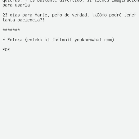
quieras. Y es bastante divertido, si tienes imaginación

para usarla.

23 días para Marte, pero de verdad, ¡¿Cómo podré tener

tanta paciencia?!

*******

~ Enteka (enteka at fastmail youknowwhat com)

EOF
