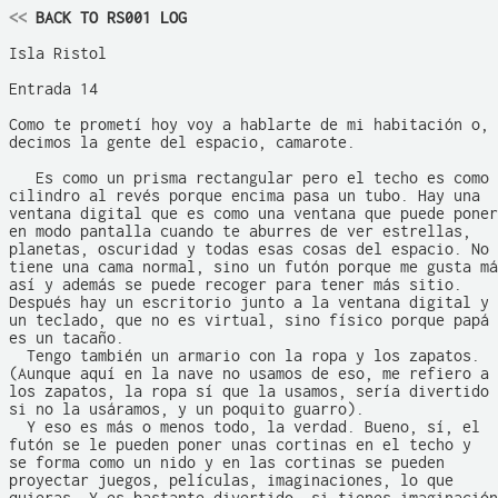
<<
 BACK TO RS001 LOG
Isla Ristol

Entrada 14

Como te prometí hoy voy a hablarte de mi habitación o, 
decimos la gente del espacio, camarote.

   Es como un prisma rectangular pero el techo es como 
cilindro al revés porque encima pasa un tubo. Hay una 

ventana digital que es como una ventana que puede poner
en modo pantalla cuando te aburres de ver estrellas, 

planetas, oscuridad y todas esas cosas del espacio. No 

tiene una cama normal, sino un futón porque me gusta má
así y además se puede recoger para tener más sitio. 

Después hay un escritorio junto a la ventana digital y 

un teclado, que no es virtual, sino físico porque papá

es un tacaño. 

  Tengo también un armario con la ropa y los zapatos.

(Aunque aquí en la nave no usamos de eso, me refiero a

los zapatos, la ropa sí que la usamos, sería divertido

si no la usáramos, y un poquito guarro). 

  Y eso es más o menos todo, la verdad. Bueno, sí, el

futón se le pueden poner unas cortinas en el techo y

se forma como un nido y en las cortinas se pueden

proyectar juegos, películas, imaginaciones, lo que
