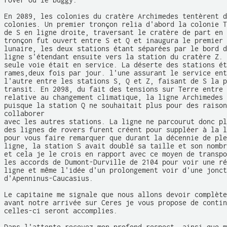
rover ou le buggy. 

En 2089, les colonies du cratère Archimedes tentèrent d
colonies. Un premier tronçon relia d'abord la colonie T
de S en ligne droite, traversant le cratère de part en 
tronçon fut ouvert entre S et Q et inaugura le premier 
lunaire, les deux stations étant séparées par le bord d
ligne s'étendant ensuite vers la station du cratère Z. 
seule voie était en service. La déserte des stations ét
rames,deux fois par jour. l'une assurant le service ent
l'autre entre les stations S, Q et Z, faisant de S la p
transit. En 2098, du fait des tensions sur Terre entre 
relative au changement climatique, la ligne Archimedes 
puisque la station Q ne souhaitait plus pour des raison
collaborer 

avec les autres stations. La ligne ne parcourut donc pl
des lignes de rovers furent créent pour suppléer à la l
pour vous faire remarquer que durant la décennie de ple
ligne, la station S avait doublé sa taille et son nombr
et cela je le crois en rapport avec ce moyen de transpo
les accords de Dumont-Durville de 2104 pour voir une ré
ligne et même l'idée d'un prolongement voir d'une jonct
d'Apenninus-Caucasius. 

Le capitaine me signale que nous allons devoir complète
avant notre arrivée sur Ceres je vous propose de contin
celles-ci seront accomplies.
