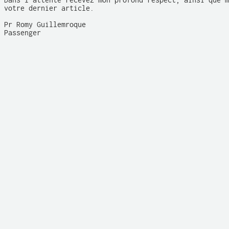
Dans l'attente recevez mon profond respect, ainsi que m
votre dernier article.

Pr Romy Guillemroque

Passenger
