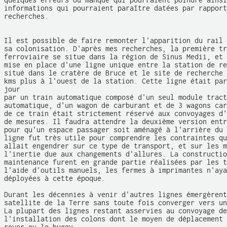
quelques erreurs ou manque qui pourraient poindre ainsi
informations qui pourraient paraître datées par rapport
recherches. 

Il est possible de faire remonter l'apparition du rail 
sa colonisation. D'après mes recherches, la première tr
ferroviaire se situe dans la région de Sinus Medii, et 
mise en place d'une ligne unique entre la station de re
situé dans le cratère de Bruce et le site de recherche 
kms plus à l'ouest de la station. Cette ligne était par
jour 

par un train automatique composé d'un seul module tract
automatique, d'un wagon de carburant et de 3 wagons car
de ce train était strictement réservé aux convoyages d'
de mesures. Il faudra attendre la deuxième version entr
pour qu'un espace passager soit aménagé à l'arrière du 
ligne fut très utile pour comprendre les contraintes qu
allait engendrer sur ce type de transport, et sur les m
l'inertie due aux changements d'allures. La constructio
maintenance furent en grande partie réalisées par les t
l'aide d'outils manuels, les fermes à imprimantes n'aya
déployées à cette époque. 

Durant les décennies à venir d'autres lignes émergèrent
satellite de la Terre sans toute fois converger vers un
La plupart des lignes restant asservies au convoyage de
l'installation des colons dont le moyen de déplacement 